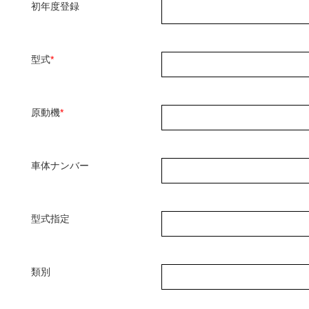
初年度登録
型式
*
原動機
*
車体ナンバー
型式指定
類別